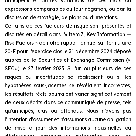
anticiper » et autres variations de ces mots ou
expressions comparables ou leur négation, ou par la
discussion de stratégie, de plans ou d’intentions.
Certains de ces facteurs de risque sont présentés et
discutés en détail dans l’« Item 3, Key Information —
Risk Factors »
de
notre
rapport annuel
sur
formulaire
20-F pour l’exercice
clos le
31
décembre 2024
déposé
auprès
de
la Securities
et
Exchange
Commission
(«
SEC
»)
le
27
février
2025
.
Si
l’un
ou
plusieurs
de
ces
risques
ou
incertitudes se réalisaient ou si les
hypothèses sous-jacentes se révélaient incorrectes,
les résultats réels pourraient varier significativement
de ceux décrits dans ce communiqué de presse, tels
qu’anticipés, crus ou attendus. Nous n’avons pas
l’intention d’assumer et n’assumons aucune obligation
de mise à jour des informations industrielles ou