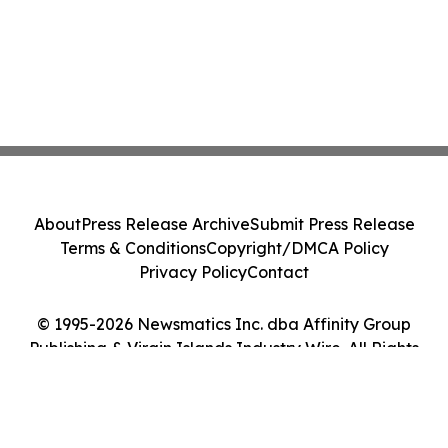
About
Press Release Archive
Submit Press Release
Terms & Conditions
Copyright/DMCA Policy
Privacy Policy
Contact
© 1995-2026 Newsmatics Inc. dba Affinity Group
Publishing & Virgin Islands Industry Wire. All Rights
Reserved.
Cookie Settings / Your Privacy Choices