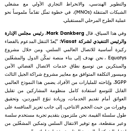
والتطوير الهندسي، والانخراط التجاري الأولي مع مشغلي
الشبكات المتنقلة
(MNOs)
،
في خطوة تمثّل تقدّماً ملموساً نحو
عملية الطرح ال
مرحلي المستقبلي
.
وفي هذا السياق، قال
Mark Dankberg
،
رئيس مجلس الإدارة
والرئيس التنفيذي لشركة
Viasat
:
"
يُعدّ التنقل المدعوم بالفضاء
ركيزة أساسية للاتصال العالمي السلس. ومن خلال مشروع
Equatys
، نحن نهدف إلى بناء منصة تمكّن الدول والمشغّلين
والمبتكرين من توسيع نطاق خدمات الاتصال الفضائي الآمن
وميسور التكلفة المتوافق مع معايير
مشروع شراكة الجيل الثالث
3GPP
، وإتاحته للمليارات من الأفراد. يضمن هذا النموذج العالمي
القابل للتوسع استفادة كامل منظومة المشاركين من
تقليل
العوائق أمام تقديم الخدمات،
وزيادة تنوّع الموردين، وتحقيق
وفورات من حيث الحجم الانتاجي، إلى جانب تعزيز المنافسة على
طول سلسلة القيمة. نحن ملتزمون بتقديم تجربة مستخدم سلسة
وعير منقطعة، مع توفير الانتقال السلس وتمكين المشغّلين من