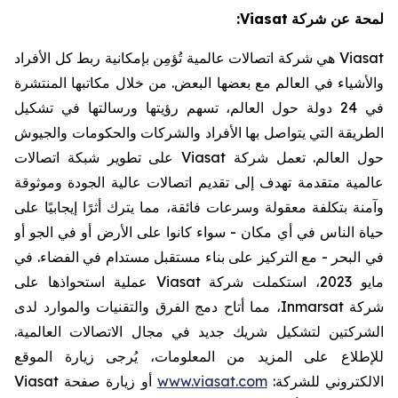
لمحة عن شركة
Viasat
:
Viasat
هي شركة اتصالات عالمية تُؤمِن بإمكانية ربط كل الأفراد
والأشياء في العالم مع بعضها البعض. من خلال مكاتبها المنتشرة
في 24 دولة حول العالم، تسهم رؤيتها ورسالتها في تشكيل
الطريقة التي يتواصل بها الأفراد والشركات والحكومات والجيوش
حول العالم. تعمل شركة
Viasat
على تطوير شبكة اتصالات
عالمية متقدمة تهدف إلى تقديم اتصالات عالية الجودة وموثوقة
وآمنة بتكلفة معقولة وسرعات فائقة، مما يترك أثرًا إيجابيًا على
حياة الناس في أي مكان - سواء كانوا على الأرض أو في الجو أو
في البحر - مع التركيز على بناء مستقبل مستدام في الفضاء. في
مايو 2023، استكملت شركة
Viasat
عملية استحواذها على
شركة
Inmarsat
، مما أتاح دمج الفرق والتقنيات والموارد لدى
الشركتين لتشكيل شريك جديد في مجال الاتصالات العالمية.
للإطلاع على المزيد من المعلومات، يُرجى زيارة الموقع
الالكتروني للشركة:
www.viasat.com
أو زيارة صفحة
Viasat