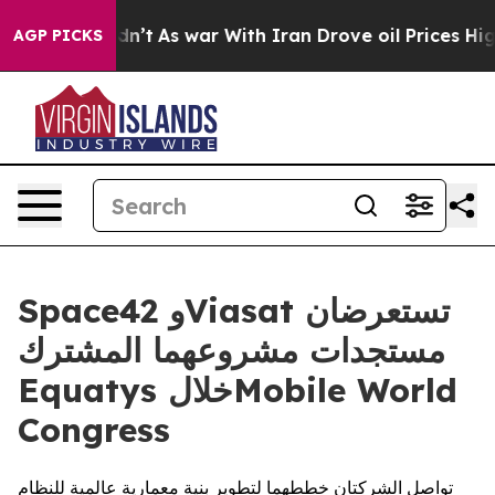
t Didn’t
As war With Iran Drove oil Prices Higher, Tr
AGP PICKS
Space42 وViasat تستعرضان
مستجدات مشروعهما المشترك
Equatys خلالMobile World
Congress
تواصل الشركتان خططهما لتطوير بنية معمارية عالمية للنظام