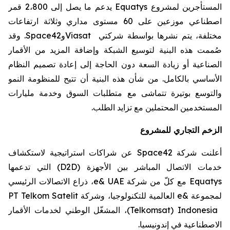
المستأجرين لمشروع
Equatys
يدعم
ما يصل إلى 2،800 قمر
اصطناعي موزعين على 60 مستوى مداري وثلاثة ارتفاعات
مختلفة، يتم نشرها بواسطة شركتي
Viasat
و
Space42
.
وقد
صُممت هذه البنية
لتوسيع الشبكة وإضافة المزيد من الأقمار
الصناعية أو زيادة السعة دون الحاجة إلى إعادة تصميم النظام
الأساسي بالكامل. من شأن هذه البنية أن تتيح للمنظومة النمو
والتوسع بوتيرة تتماشى مع متطلبات السوق وخدمة مليارات
المستخدمين المحتملين مع تزايد الطلب
.
الزخم التجاري للمشروع
أعلنت شركة
Space42
عن شراكات استراتيجية لاستكشاف
خدمات الاتصال المباشر بين الأجهزة (
D2D
) التي تدعمها
Equatys
مع كلّ من شركة
e& UAE
، ذراع الاتصالات الرئيسي
لمجموعة
e&
العالمية للتكنولوجيا، وشركة
PT Telkom Satelit
Indonesia
(
Telkomsat
)
، المشغّل الوطني لخدمات الأقمار
الاصطناعية في إندونيسيا.