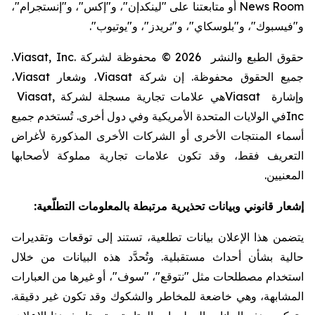
News Room
أو متابعتنا على "لينكدإن"، و"إكس"، و"إنستجرام"،
و"فيسبوك"، و"بلوسكاي"، و"ثريدز"، و"يوتيوب".
حقوق الطبع والنشر
© 2026
محفوظة لشركة
Viasat, Inc.
.
جميع الحقوق محفوظة. إن شركة
Viasat
، وشعار
Viasat
،
وإشارة
Viasat
هي علامات تجارية مسجلة لشركة
Viasat,
Inc
في الولايات المتحدة الأمريكية وفي دول أخرى. تُستخدم جميع
أسماء المنتجات الأخرى أو الشركات الأخرى المذكورة لأغراض
التعريف فقط، وقد تكون علامات تجارية مملوكة لأصحابها
المعنيين
.
إشعار قانوني وبيانات تحذيرية مرتبطة بالمعلومات التطلّعية:
يتضمن هذا الإعلان بيانات تطلعية، تستند إلى توقعات وتقديرات
حالية بشأن أحداث مستقبلية. وتُحدَّد هذه البيانات من خلال
استخدام مصطلحات مثل "نتوقع"، "سوف"، أو غيرها من العبارات
المشابهة، وهي خاضعة للمخاطر والشكوك وقد تكون غير دقيقة.