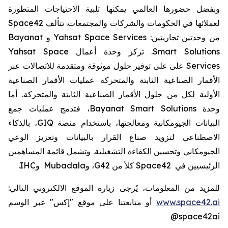
وبفضل حضورها العالمي يمكنها تلبية الاحتياجات المتطورة
لعملائها في الحكومات والشركات والمجتمعات. تتألف
Space42
من وحدتين تجاريتين:
Yahsat Space Services
و
Bayanat
Smart Solutions
. تركز وحدة أعمال
Yahsat Space
Services
على على توفير حلول موثوقة ومتقدمة للاتصالات عبر
الأقمار الصناعية الثابتة والمتحركة عمليات الأقمار الصناعية
الأولية لكل من حلول الأقمار الصناعية الثابتة والمتحركة. أما
وحدة
Bayanat Smart Solutions
، فتدمج عمليات جمع
البيانات الجيومكانية ومعالجتها، باستخدام منصة
GIQ
،
بالذكاء
الاصطناعي لتزويد صناع القرار بالبيانات وتعزيز الوعي
الجيومكاني وتحسين الكفاءة التشغيلية. وتشمل قائمة المساهمين
الرئيسيين في
Space42
كلاً من
G42
، و
Mubadala
و
IHC
.
للمزيد من المعلومات،
يُرجى زيارة الموقع الالكتروني التالي:
www.space42.ai
أو متابعتنا على موقع "إكس" عبر الوسم
@space42ai