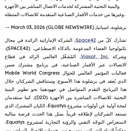
والبنية التحتية المشتركة لخدمات الاتصال المباشر بين الأجهزة
وغيرها من خدمات الأقمار الصناعية المتقدمة للاتصالات المتنقلة.
برشلونة، اسبانيا, March 03, 2026 (GLOBE NEWSWIRE) --
تشارك كلّ من
Space42
، الشركة الإماراتية الرائدة في مجال
تكنولوجيا الفضاء المدعومة بالذكاء الاصطناعي،
(SPACE42)
،
وشركة
Viasat, Inc.
، المُشغّل العالمي الرائد في قطاع
الاتصالات عبر الأقمار الصناعية، في برنامج مشترك ضمن
فعاليات المؤتمر العالمي للجوال
Mobile World Congress
الذي يُعقد في برشلونة هذا الأسبوع. وستناقش الشركتان خلال
هذا البرنامج التقدم المتواصل في جهودهما نحو تطوير البنية
التحتية للاتصالات المباشرة بين الأجهزة (
D2D
)،
كما ستقدمان
لمحة أولية عن أولويات مشروع
Equatys
، الكيان المشترك الذي
تستعد الشركتان لإطلاقه قريباً.
يمثل هذا الحدث فرصة مثالية
لاستعراض التوجّه التقني والرؤية التجارية لمشروع
Equatys
،
مؤكداً
التزام الشركتين بتسريع تبني خدمات الاتصال المباشر بين