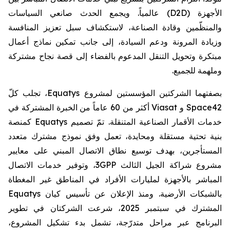
الأجهزة
(D2D)
عالمياً. ويجمع الحدث صانعي السياسات
والمنظّمين وقادة الصناعة، لاستكشاف سبل تعزيز المنافسة
وزيادة المرونة ودعم السيادة، إلى جانب تمكين نماذج أعمال
مبتكرة وتحويل التنقل المدعوم بالفضاء إلى قصة نجاح مشتركة
وملهمة للجميع
.
بصفتهما الشركتين المؤسستين لمشروع
Equatys
، تجلب كلّ
Space42
و
Viasat
أ
كثر من 60 عاماً من الخبرة المشتركة في
خدمات الأقمار الصناعية المتنقلة. تمّ تصميم
Equatys
كمنصة
بنية تحتية مستقلة ومحايدة، تعمل وفق نموذج مشترك متعدد
المستأجرين، بهدف توسيع نطاق الاتصال المبني على معايير
مشروع شراكة الجيل الثالث
3GPP
، وتوفير خدمات الاتصال
المباشر بالأجهزة لمليارات الأفراد في المناطق غير المغطاة
بالشبكات الأرضية
.
و
منذ الإعلان عن
تأسيس كيان
Equatys
المشترك
في سبتمبر 2025، شرعت الشركتان في تطوير
البرنامج عبر مراحل متدرّجة، تشمل بدء تشكيل المشروع،