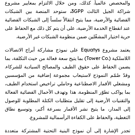
والمخصص عالمياً. كذلك، ومن خلال الالتزام بمعايير مشروع
شراكة الجيل الثالث
3GPP
،
ستوحد المنصة بين الشبكات
الفضائية والأرضية، مما يتيح انتقالاً سلساً إلى الشبكات الفضائية
عند انقطاع الخدمة الأرضية
،
على أن يتم كل ذلك مع الحفاظ على
حرية اختيار المشغّلين ضمن منظومة الشبكات غير الأرضية.
يعتمد مشروع
Equatys
على نموذج مشاركة أبراج الاتصالات
اللاسلكية (
Tower Co.
) بما يتيح سعة فعالة من حيث التكلفة، بما
يضمن الحفاظ على حقوق الطيف والمصالح السيادية للشركاء.
وقدّ صُمّم النموذج لاستيعاب مجموعة إضافية من المؤسسين
ومشغلي الأقمار الاصطناعية وحاملي تراخيص استخدام الطيف،
بما يواكب تطوّر المنظومة. هذا وتهدف الأحمال الفضائية الفعالة
والتقنيات الأرضية إلى تقليل متطلبات الكتلة المطلوبة للوصول
إلى المدار، ما يتيح نشر الأقمار بسرعة أكبر، وتوسيع نطاق
التغطية، والحفاظ على الكفاءة الرأسمالية للمشروع.
تجدر الإشارة إلى أن نموذج البنية التحتية المشتركة متعددة