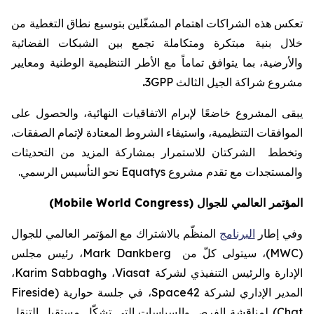
تعكس هذه الشراكات اهتمام المشغّلين بتوسيع نطاق التغطية من
خلال بنية مبتكرة ومتكاملة تجمع بين الشبكات الفضائية
والأرضية، بما يتوافق تماماً مع الأطر التنظيمية الوطنية ومعايير
مشروع شراكة الجيل الثالث
3GPP
.
يبقى المشروع خاضعًا لإبرام الاتفاقيات النهائية، والحصول على
الموافقات التنظيمية، و
استيفاء
الشروط المعتادة لإتمام الصفقات.
وتخطط الشركتان للاستمرار بمشاركة المزيد من التحديثات
والمستجدات مع تقدم مشروع
Equatys
نحو التأسيس الرسمي
.
المؤتمر العالمي للجوال (
Mobile World Congress
)
وفي إطار
البرنامج
المنظّم بالاشتراك مع المؤتمر العالمي للجوال
(
MWC
)، سيتولى كلّ من
Mark Dankberg
، رئيس مجلس
الإدارة والرئيس التنفيذي لشركة
Viasat
،
و
Karim Sabbagh
،
المدير الإداري لشركة
Space42
، في جلسة حوارية (
Fireside
Chat
) لمناقشة الفرص والسياسات التي تشكّل مستقبل التنقل