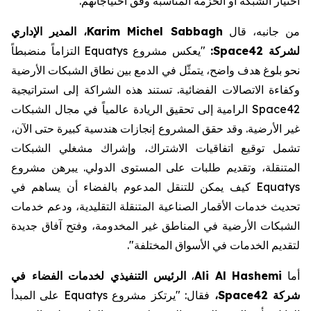
اختيار الشبكة أو الحزمة المناسبة وفق احتياجاتهم."
من جانبه، قال
Karim Michel Sabbagh
، المدير الإداري
لشركة
Space42
:
"يعكس مشروع
Equatys
التزاماً منضبطاً
نحو بلوغ هدف واضح، يتمثّل في الدمع بين نطاق الشبكات الأرضية
وكفاءة الاتصالات الفضائية. تستند هذه الشراكة إلى استراتيجية
Space42
الرامية إلى
تحقيق الريادة عالمياً في مجال الشبكات
غير الأرضية. وقد حقق المشروع إنجازات هندسية كبيرة حتى الآن،
تشمل توقيع اتفاقيات الاشتراك، وإشراك مشغلي الشبكات
المتنقلة، وتقديم طلبات على المستوى الدولي. يبرهن مشروع
Equatys
كيف يمكن للتنقل المدعوم بالفضاء أن يساهم في
تحديث خدمات الأقمار الصناعية المتنقلة التقليدية، ودعم خدمات
الشبكات الأرضية في المناطق غير المخدومة، وفتح آفاق جديدة
لتقديم الخدمات في الأسواق المختلفة"
.
أما
Ali Al Hashemi
،
الرئيس التنفيذي لخدمات الفضاء في
شركة
Space42
،
فقال:
"يرتكز مشروع
Equatys
على المبدأ